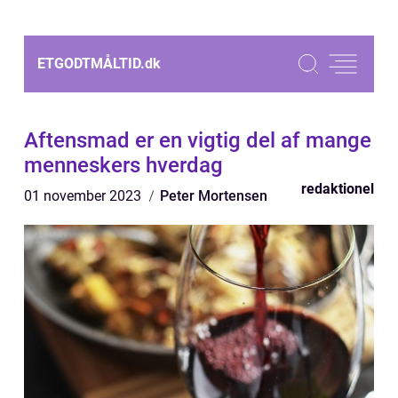
ETGODTMÅLTID.
dk
Aftensmad er en vigtig del af mange
menneskers hverdag
redaktionel
01 november 2023
Peter Mortensen