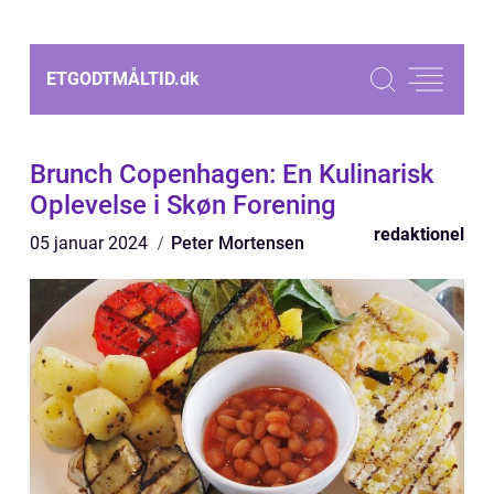
ETGODTMÅLTID.
dk
Brunch Copenhagen: En Kulinarisk
Oplevelse i Skøn Forening
redaktionel
05 januar 2024
Peter Mortensen