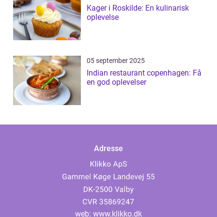
Kager i Roskilde: En kulinarisk
oplevelse
05 september 2025
Indian restaurant copenhagen: Få
en god oplevelser
Adresse
web:
www.klikko.dk