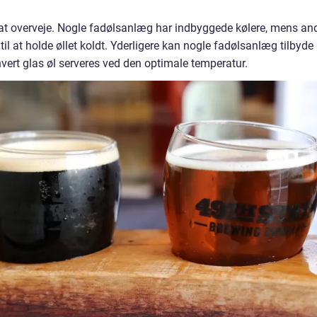
 at overveje. Nogle fadølsanlæg har indbyggede kølere, mens an
il at holde øllet koldt. Yderligere kan nogle fadølsanlæg tilbyde
 hvert glas øl serveres ved den optimale temperatur.