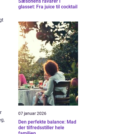
Sæsonens råvarer i
glasset: Fra juice til cocktail
gt
r
07 januar 2026
æg,
Den perfekte balance: Mad
der tilfredsstiller hele
familien