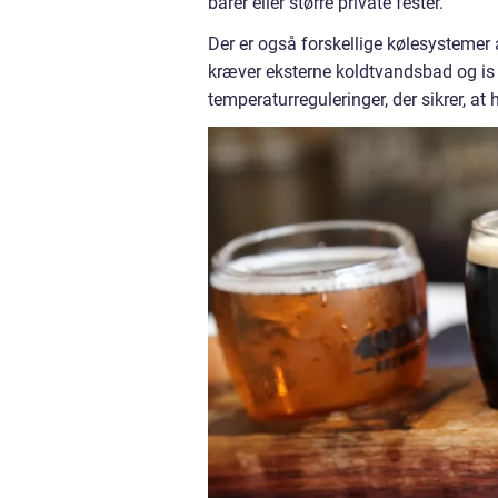
barer eller større private fester.
Der er også forskellige kølesystemer
kræver eksterne koldtvandsbad og is t
temperaturreguleringer, der sikrer, at