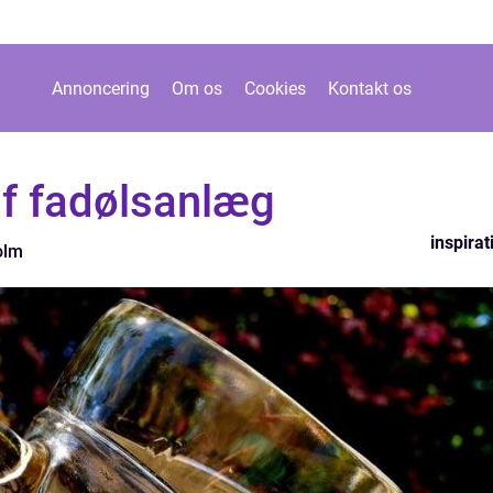
Annoncering
Om os
Cookies
Kontakt os
 af fadølsanlæg
inspirat
olm