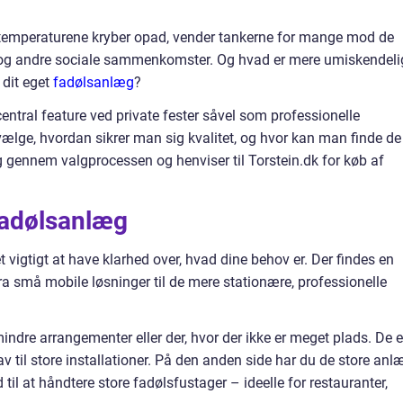
g temperaturene kryber opad, vender tankerne for mange mod de
r og andre sociale sammenkomster. Og hvad er mere umiskendeli
a dit eget
fadølsanlæg
?
ntral feature ved private fester såvel som professionelle
ælge, hvordan sikrer man sig kvalitet, og hvor kan man finde de
g gennem valgprocessen og henviser til Torstein.dk for køb af
 fadølsanlæg
 vigtigt at have klarhed over, hvad dine behov er. Der findes en
fra små mobile løsninger til de mere stationære, professionelle
indre arrangementer eller der, hvor der ikke er meget plads. De e
rav til store installationer. På den anden side har du de store anl
 til at håndtere store fadølsfustager – ideelle for restauranter,