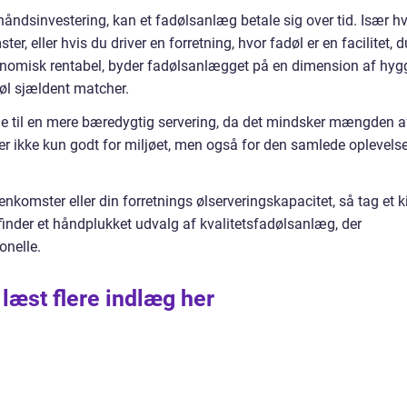
åndsinvestering, kan et fadølsanlæg betale sig over tid. Især hv
, eller hvis du driver en forretning, hvor fadøl er en facilitet, d
konomisk rentabel, byder fadølsanlægget på en dimension af hyg
eøl sjældent matcher.
e til en mere bæredygtig servering, da det mindsker mængden a
t er ikke kun godt for miljøet, men også for den samlede oplevels
nkomster eller din forretnings ølserveringskapacitet, så tag et k
finder et håndplukket udvalg af kvalitetsfadølsanlæg, der
onelle.
 læst flere indlæg her