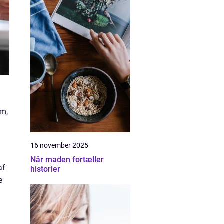
em,
16 november 2025
Når maden fortæller
af
historier
e