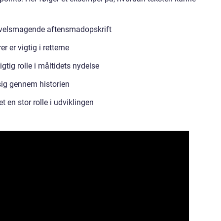
en velsmagende aftensmadopskrift
er vigtig i retterne
gtig rolle i måltidets nydelse
sig gennem historien
t en stor rolle i udviklingen