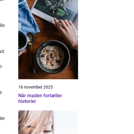
lle
ad.
b
16 november 2025
s
Når maden fortæller
historier
der