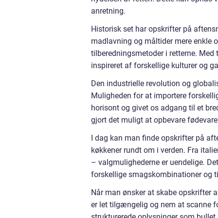
anretning.
Historisk set har opskrifter på aftens
madlavning og måltider mere enkle og 
tilberedningsmetoder i retterne. Med 
inspireret af forskellige kulturer og 
Den industrielle revolution og global
Muligheden for at importere forskelli
horisont og givet os adgang til et br
gjort det muligt at opbevare fødevarer
I dag kan man finde opskrifter på aften
køkkener rundt om i verden. Fra italie
– valgmulighederne er uendelige. Det
forskellige smagskombinationer og til
Når man ønsker at skabe opskrifter a
er let tilgængelig og nem at scanne f
strukturerede oplysninger som bullet