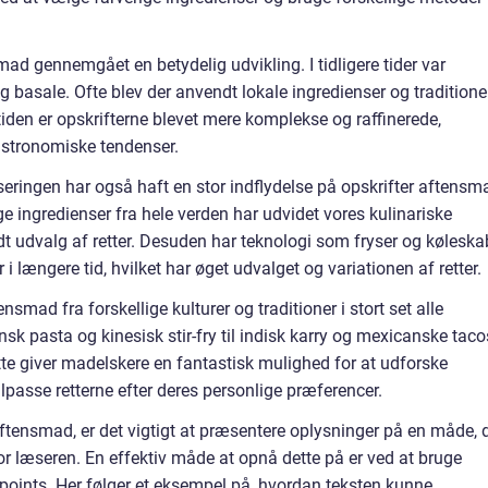
mad gennemgået en betydelig udvikling. I tidligere tider var
basale. Ofte blev der anvendt lokale ingredienser og traditione
tiden er opskrifterne blevet mere komplekse og raffinerede,
gastronomiske tendenser.
iseringen har også haft en stor indflydelse på opskrifter aftensm
ge ingredienser fra hele verden har udvidet vores kulinariske
edt udvalg af retter. Desuden har teknologi som fryser og køleska
 i længere tid, hvilket har øget udvalget og variationen af retter.
smad fra forskellige kulturer og traditioner i stort set alle
nsk pasta og kinesisk stir-fry til indisk karry og mexicanske taco
te giver madelskere en fantastisk mulighed for at udforske
passe retterne efter deres personlige præferencer.
ftensmad, er det vigtigt at præsentere oplysninger på en måde, 
or læseren. En effektiv måde at opnå dette på er ved at bruge
 points. Her følger et eksempel på, hvordan teksten kunne