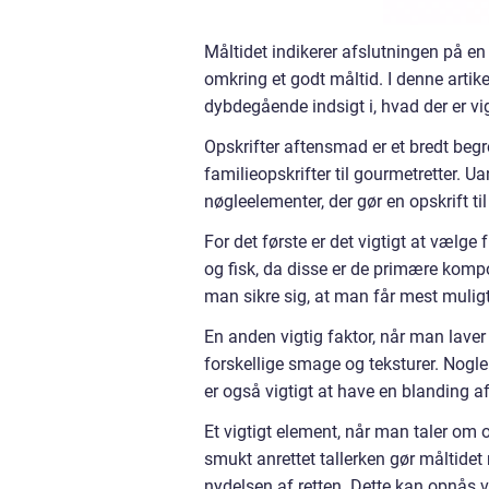
Måltidet indikerer afslutningen på en
omkring et godt måltid. I denne artik
dybdegående indsigt i, hvad der er vi
Opskrifter aftensmad er et bredt begre
familieopskrifter til gourmetretter. U
nøgleelementer, der gør en opskrift ti
For det første er det vigtigt at vælge 
og fisk, da disse er de primære komp
man sikre sig, at man får mest mulig
En anden vigtig faktor, når man lave
forskellige smage og teksturer. Nogle
er også vigtigt at have en blanding af
Et vigtigt element, når man taler om 
smukt anrettet tallerken gør måltidet
nydelsen af retten. Dette kan opnås v