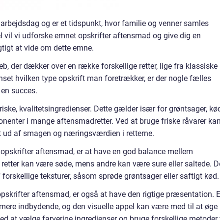
 arbejdsdag og er et tidspunkt, hvor familie og venner samles
el vil vi udforske emnet opskrifter aftensmad og give dig en
gtigt at vide om dette emne.
b, der dækker over en række forskellige retter, lige fra klassiske
anset hvilken type opskrift man foretrækker, er der nogle fælles
l en succes.
friske, kvalitetsingredienser. Dette gælder især for grøntsager, kø
onenter i mange aftensmadretter. Ved at bruge friske råvarer ka
t ud af smagen og næringsværdien i retterne.
r opskrifter aftensmad, er at have en god balance mellem
 retter kan være søde, mens andre kan være sure eller saltede. D
 forskellige teksturer, såsom sprøde grøntsager eller saftigt kød.
opskrifter aftensmad, er også at have den rigtige præsentation. 
 mere indbydende, og den visuelle appel kan være med til at øge
ed at vælge farverige ingredienser og bruge forskellige metoder t