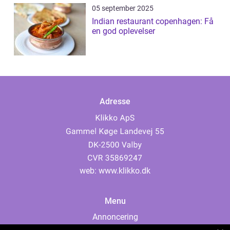
05 september 2025
Indian restaurant copenhagen: Få
en god oplevelser
Adresse
web:
www.klikko.dk
Menu
Annoncering