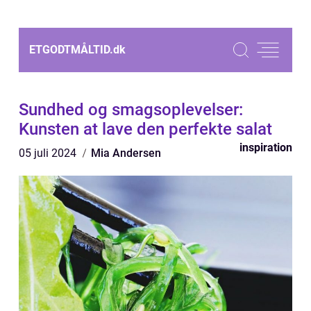
ETGODTMÅLTID.
dk
Sundhed og smagsoplevelser:
Kunsten at lave den perfekte salat
inspiration
05 juli 2024
Mia Andersen