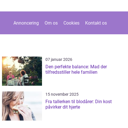
Annoncering
Om os
Cookies
Kontakt os
07 januar 2026
Den perfekte balance: Mad der
tilfredsstiller hele familien
15 november 2025
Fra tallerken til blodårer: Din kost
påvirker dit hjerte